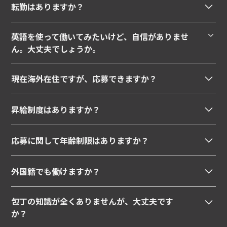
転勤はありますか？
基本的にはございません。
英語を使って働いてみたいけど、自信がありませ
ん。大丈夫でしょうか。
はい。英語強化習慣を設ける等のサポート体制がござい
現在海外在住ですが、応募できますか？
ますので、ご安心ください。実際に英語に苦手意識があ
帰国予定がある方のみご応募できます。リモートでの面
ったスタッフでも努力の結果、一人で外国人のお客様を
昇給制度はありますか？
接は実施していませんので、ご帰国後直接お会いして面
接客できるようになっています。
はい。弊社ではみなさんの知識やスキルを評価していま
接ができる方のみとなります。なお、当社はリモートで
応募に関して年齢制限はありますか？
すので、頑張った分昇給できます。ぜひ、どんどんと吸
の仕事は現時点ではございませんので、海外を拠点とし
当社は定年が６５歳ですので、この年齢以下の方はご応
収して学び、スキルアップを目指してください。
たお仕事はございません。
外国籍でも働けますか？
募できます。また学歴、経歴は問いません。
はい。ネイティブレベルの日本語が話せ、やる気のある
包丁の知識が全くありませんが、大丈夫です
方でしたらどなたでも大歓迎です。ただし、有効な就労
か？