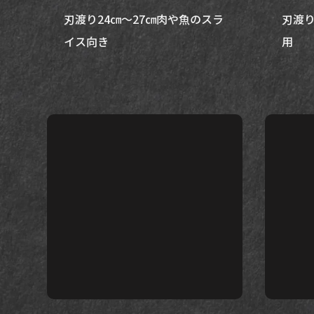
刃渡り24㎝～27㎝肉や魚のスラ
刃渡り
イス向き
用