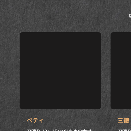
ペティ
三徳