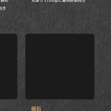
り長め
刃渡り 17cm主に葉物野菜向き
向き
砥石