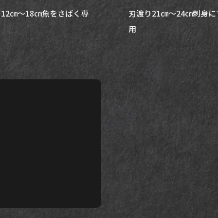
12㎝～18㎝魚をさばく専
刃渡り21㎝～24㎝刺身
用