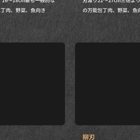
 16～18cm最も一般的な
刃渡り21～27cm三徳よ
包丁肉、野菜、魚向き
の万能包丁肉、野菜、魚
柳刃