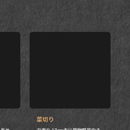
。
菜切り