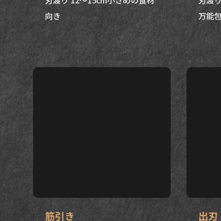
刃渡り 12～15cm小さめの食材
刃渡り
向き
万能
筋引き
出刃