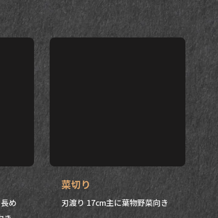
。
菜切り
り長め
刃渡り 17cm主に葉物野菜向き
向き