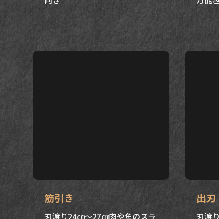
筋引き
出刃
刃渡り24㎝～27㎝肉や魚のスラ
刃渡り