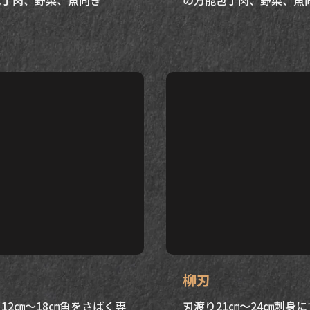
柳刃
12㎝～18㎝魚をさばく専
刃渡り21㎝～24㎝刺身