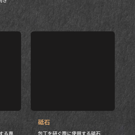
砥石
にする専
包丁を研ぐ際に使用する砥石