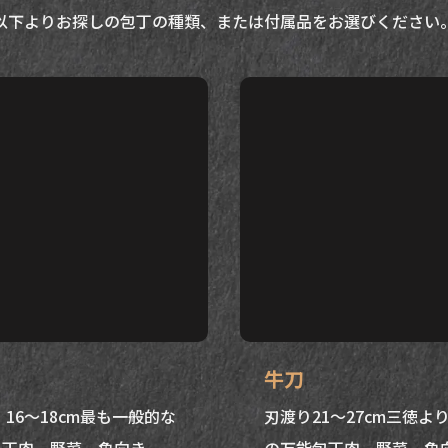
以下よりお探しの包丁の種類、または付属品をお選びください
牛刀
 16～18cm最も一般的な
刃渡り21～27cm三徳よ
包丁肉、野菜、魚向き
の万能包丁肉、野菜、魚