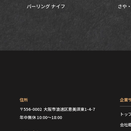
パーリング ナイフ
さや・
住所
企業
〒556-0002 大阪市浪速区恵美須東1-4-7
トッ
年中無休 10:00～18:00
会社