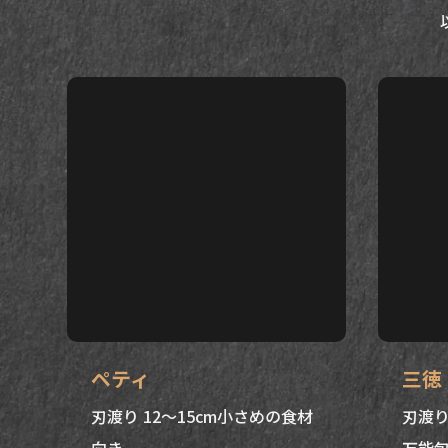
ペティ
三徳
刃渡り 12～15cm小さめの食材
刃渡り
向き
万能