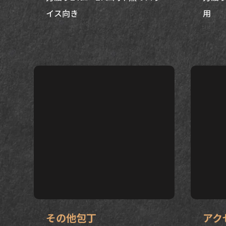
イス向き
用
その他包丁
アク