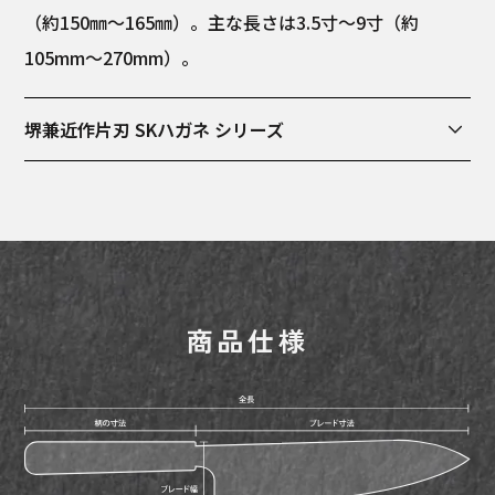
（約150㎜～165㎜）。主な長さは3.5寸～9寸（約
105mm～270mm）。
堺兼近作片刃 SKハガネ シリーズ
大阪府堺市において製作されており、SK鋼を芯材に用
いたシリーズです。SK鋼は鋼の包丁を作る時に最も良く
用いられる鋼材で、鋼の中では粘りけがあり、白鋼や青
鋼に比べるとカケにくいのが特徴です。堺市にて手作業
で鍛造された後、三代続く包丁職人の藤井啓市氏によっ
商品仕様
て一本一本丁寧に研ぎ上げられています。