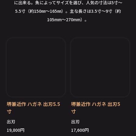
に出来る。魚によってサイズを選び、人気の寸法は5寸～
5.5寸（約150㎜～165㎜）。主な長さは3.5寸～9寸（約
105mm～270mm）。
堺兼近作 ハガネ 出刃5.5
堺兼近作 ハガネ 出刃5
寸
寸
出刃
出刃
19,800
円
17,600
円