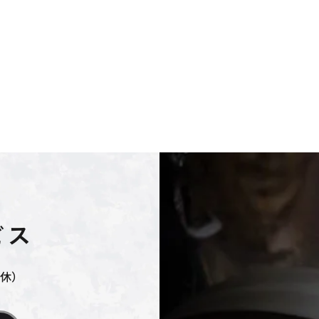
ビス
無休）