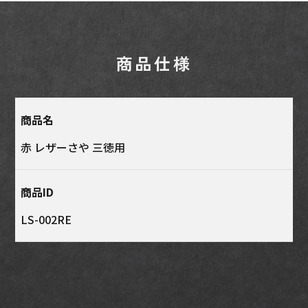
い。
場合によっては色落ちすることがあります。（特に
商品仕様
汗、雨にはご注意ください）
雨滴・水滴等によって革の表面にふくらみや、シミ
が発生する場合があります。
商品名
長時間 (期間) 直射日光にあたる場所や電灯等の光
赤 レザーさや 三徳用
があたる場所に放置しますと退色変色いたします。
湿度の高いところへの放置・保管は革の硬化、変形
商品ID
等の変質を引き起こします。
LS-002RE
革は呼吸しておりますのでなるべく密閉しない状態
での保管をするか、もしくは定期的に風通しの良い
所で日陰干しをすることをおすすめします。
風合いを保つために天然皮革専用のクリームでケア