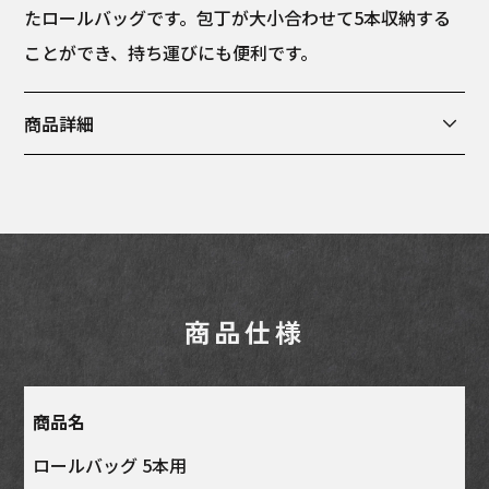
たロールバッグです。包丁が大小合わせて5本収納する
ことができ、持ち運びにも便利です。
商品詳細
5本用： ※商品に包丁は付属しておりません例：ペテ
ィ、三徳用、牛刀210ｍｍ/菜切り、牛刀240ｍｍ、筋引
き
商品仕様
商品名
ロールバッグ 5本用