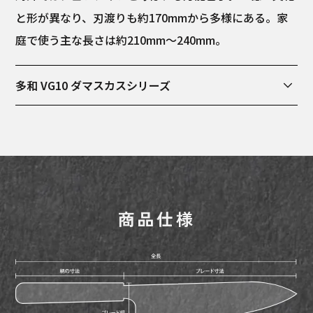
と形が異なり、刃渡りも約170mmから多様にある。家
庭で使う主な長さは約210mm～240mm。
多和 VG10 ダマスカスシリーズ
岐阜県関市において製作されており、錆びに強いVG10
(V金10号)ステンレス鋼を芯材に用いたシリーズです。
多和VG10ダマスカスシリーズの特徴は刃を薄く、幅を
広く持たせている為、大きめの食材も楽に切れ、食材の
離れも良くなっております。また、刃にダマスカス模様
商品仕様
の仕上げを施しております。柄の形状は和風で天然木の
朴を使用しており、洋風の柄と比べて軽く、扱いやすく
なっております。