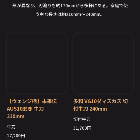
形が異なり、刃渡りも約170mmから多様にある。家庭で使
う主な長さは約210mm～240mm。
【ウェンジ柄】未来伝
多和 VG10ダマスカス 切
AUS10磨き 牛刀
付牛刀 240mm
210mm
切付牛刀
在庫切れ
牛刀
31,700
円
17,200
円