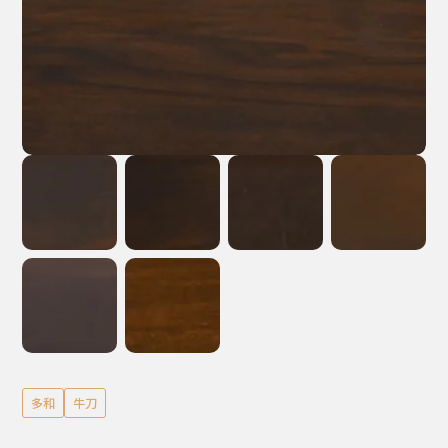
多和
牛刀