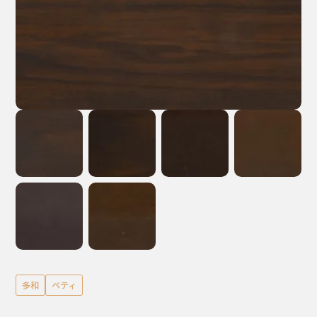
多和
ペティ