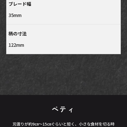
ブレード幅
35mm
柄の寸法
122mm
ペティ
刃渡りが約9㎝～15㎝ぐらいと短く、小さな食材を切る時