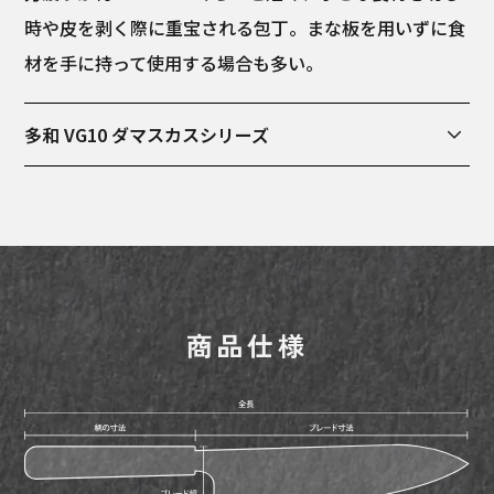
時や皮を剥く際に重宝される包丁。まな板を用いずに食
材を手に持って使用する場合も多い。
多和 VG10 ダマスカスシリーズ
岐阜県関市において製作されており、錆びに強いVG10
(V金10号)ステンレス鋼を芯材に用いたシリーズです。
多和VG10ダマスカスシリーズの特徴は刃を薄く、幅を
広く持たせている為、大きめの食材も楽に切れ、食材の
離れも良くなっております。また、刃にダマスカス模様
商品仕様
の仕上げを施しております。柄の形状は和風で天然木の
朴を使用しており、洋風の柄と比べて軽く、扱いやすく
なっております。