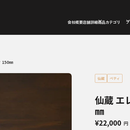
会社概要
店舗詳細
商品カテゴリ
ブ
 150㎜
仙蔵
ペティ
仙蔵 エレ
㎜
¥22,000
円