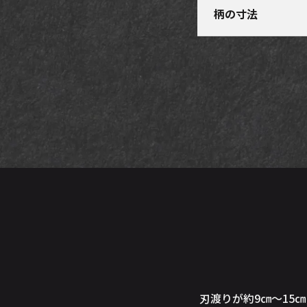
柄の寸法
刃渡りが約9㎝～15