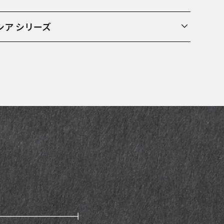
シア シリーズ
いて製作されており、錆びに強いR2ハイス鋼を芯材に
です。 ハイスピード鋼と呼ばれる非常に硬いステンレ
れているため、他の鋼材よりも切れ味の持続性に長け
めでカーブを描いた柄は、手の大きな男性にも握りやす
。ブレードの幅が広く手がまな板に当たりにくい上、
りやすいのも特徴です。※このシリーズは国内販売の