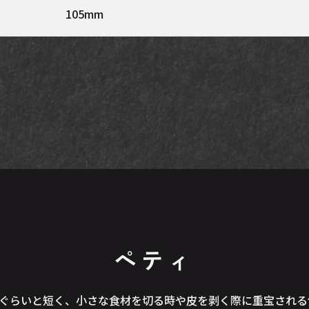
105mm
ペティ
㎝ぐらいと短く、小さな食材を切る時や皮を剥く際に重宝され