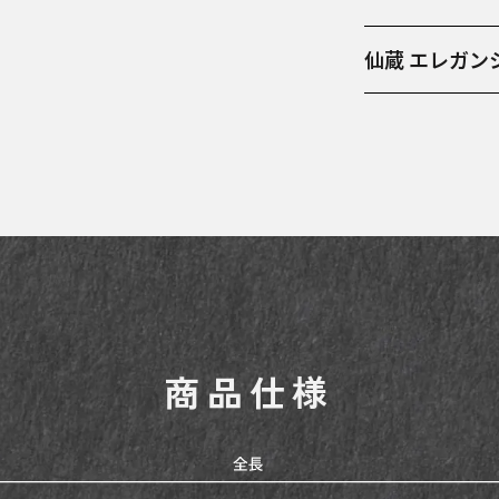
仙蔵 エレガン
岐阜県関市にお
用いたシリーズ
スを用いて作ら
ています。 太
いデザインです
大きな食材も切
みです。
商品仕様