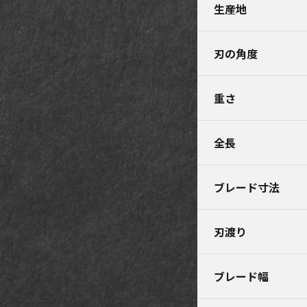
生産地
刃の角度
重さ
全長
ブレード寸法
刃渡り
ブレード幅